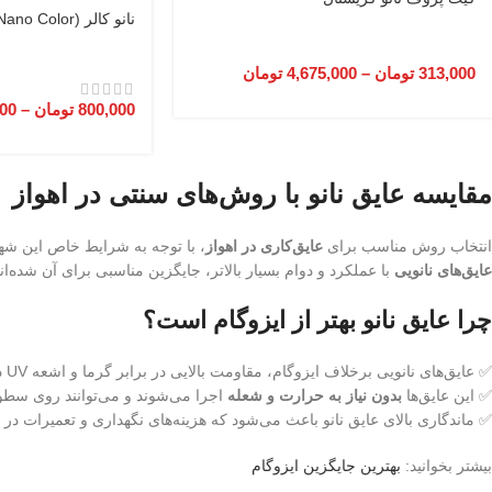
نانو کالر (Nano Color)، رنگ استخری
313,000
تومان
–
4,675,000
تومان
800,000
تومان
–
000
مقایسه عایق نانو با روش‌های سنتی در اهواز
انتخاب روش مناسب برای
عایق‌کاری در اهواز
، با توجه به شرایط خاص این شهر
عایق‌های نانویی
با عملکرد و دوام بسیار بالاتر، جایگزین مناسبی برای آن شده‌اند
چرا عایق نانو بهتر از ایزوگام است؟
✅ عایق‌های نانویی برخلاف ایزوگام، مقاومت بالایی در برابر گرما و اشعه UV دارند و در دمای بالای اهواز دچار ترک‌خوردگی و فرسودگی نمی‌شوند.
✅ این عایق‌ها
بدون نیاز به حرارت و شعله
اجرا می‌شوند و می‌توانند روی سطو
✅ ماندگاری بالای عایق نانو باعث می‌شود که هزینه‌های نگهداری و تعمیرات در 
بیشتر بخوانید:
بهترین جایگزین ایزوگام