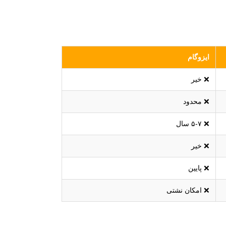
ایزوگام
❌ خیر
❌ محدود
❌ ۵-۷ سال
❌ خیر
❌ پایین
❌ امکان نشتی