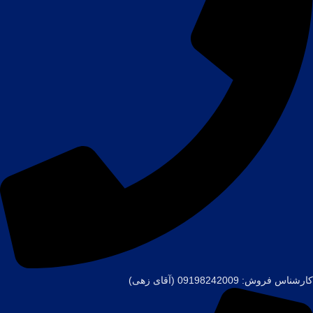
کارشناس فروش: 09198242009 (آقای زهی)