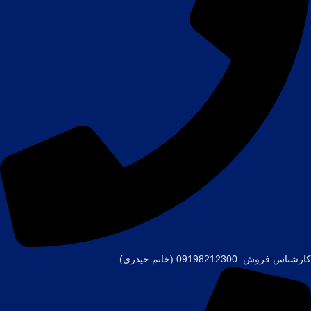
کارشناس فروش: 09198212300 (خانم حیدری)