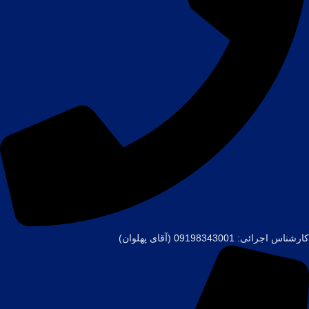
کارشناس اجرائی: 09198343001 (آقای پهلوان)