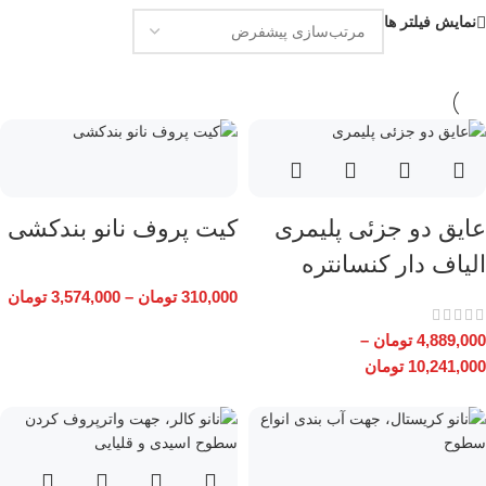
نمایش فیلتر ها
عایق دو جزئی پلیمری
کیت پروف نانو بندکشی
الیاف دار کنسانتره
310,000
تومان
–
3,574,000
تومان
4,889,000
تومان
–
10,241,000
تومان