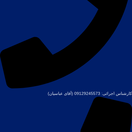
کارشناس اجرائی: 09129245573 (آقای عباسیان)