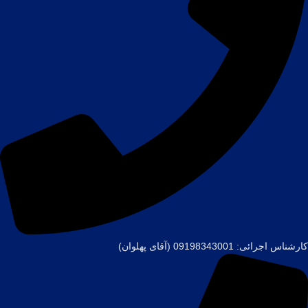
کارشناس اجرائی: 09198343001 (آقای پهلوان)