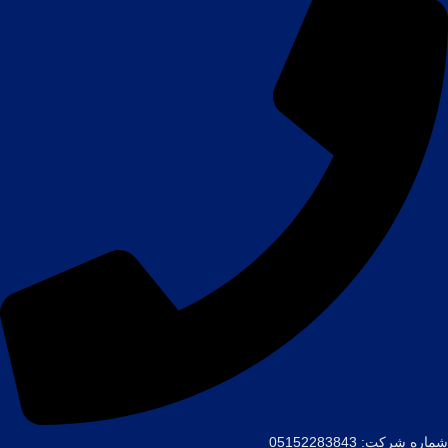
شماره شرکت: 05152283843