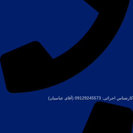
کارشناس اجرائی: 09129245573 (آقای عباسیان)