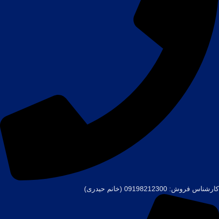
کارشناس فروش: 09198212300 (خانم حیدری)