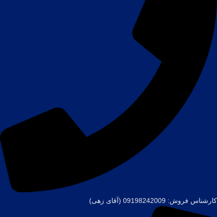
کارشناس فروش: 09198242009 (آقای زهی)