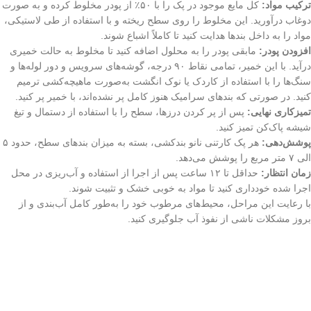
ترکیب مواد:
کل مایع موجود در پک را با ۵۰٪ از پودر مخلوط کرده و به صورت
دوغاب درآورید. این مخلوط را روی سطح ریخته و با استفاده از طی لاستیکی،
مواد را به داخل بندها هدایت کنید تا کاملاً اشباع شوند.
افزودن پودر:
مابقی پودر را به محلول اضافه کنید تا مخلوط به حالت خمیری
درآید. با این خمیر، تمامی نقاط ۹۰ درجه، گوشه‌های سرویس و دور لوله‌ها و
سنگ‌ها را با استفاده از کاردک یا نوک انگشت به‌صورت ماهیچه‌کشی ترمیم
کنید. در صورتی که بندهای سرامیک هنوز کامل پر نشده‌اند، با خمیر پر کنید.
تمیزکاری نهایی:
پس از پر کردن درزها، سطح را با استفاده از دستمال و تیغ
شیشه پاک‌کن تمیز کنید.
پوشش‌دهی:
هر پک کارتنی نانو بندکشی، بسته به میزان بندهای سطح، حدود ۵
الی ۷ متر مربع را پوشش می‌دهد.
زمان انتظار:
حداقل تا ۱۲ ساعت پس از اجرا از استفاده و آب‌ریزی در محل
اجرا شده خودداری کنید تا مواد به خوبی خشک و تثبیت شوند.
با رعایت این مراحل، محیط‌های مرطوب خود را به‌طور کامل آب‌بندی و از
بروز مشکلات ناشی از نفوذ آب جلوگیری کنید.