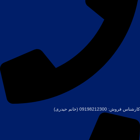
کارشناس فروش: 09198212300 (خانم حیدری)