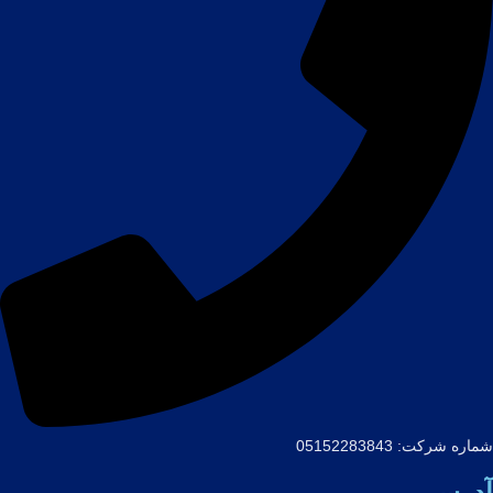
شماره شرکت: 05152283843
آدرسـ...