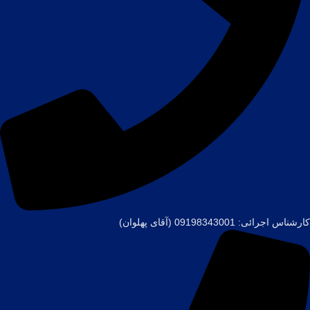
کارشناس اجرائی: 09198343001 (آقای پهلوان)