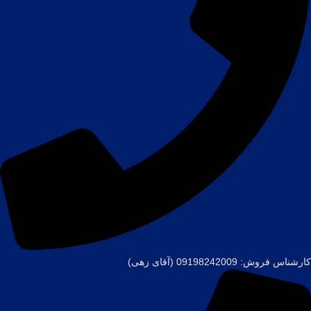
کارشناس فروش: 09198242009 (آقای زهی)