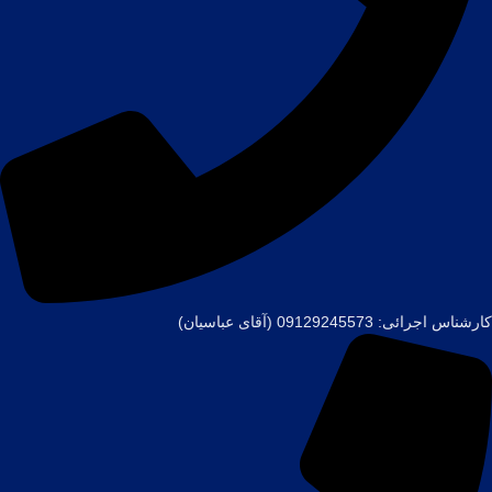
کارشناس اجرائی: 09129245573 (آقای عباسیان)