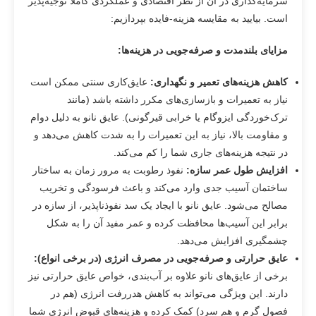
سرمایه‌گذاری در آن از نظر اقتصادی و عملکردی کاملاً توجیه‌پذیر
است. بیایید به مقایسه هزینه-فایده بپردازیم:
مزایای بلندمدت و صرفه‌جویی در هزینه‌ها
:
کاهش هزینه‌های تعمیر و نگهداری
:
عایق‌کاری سنتی ممکن است
نیاز به تعمیرات و بازسازی‌های مکرر داشته باشد (مانند
ترک‌خوردگی ایزوگام یا خرابی قیرگونی). عایق نانو به دلیل دوام
و مقاومت بالا، نیاز به این تعمیرات را به شدت کاهش می‌دهد و
در نتیجه هزینه‌های جاری شما را کم می‌کند.
افزایش طول عمر سازه
:
نفوذ رطوبت به مرور زمان به ساختار
ساختمان آسیب جدی وارد می‌کند و باعث فرسودگی و تخریب
مصالح می‌شود. عایق نانو با ایجاد یک سد نفوذناپذیر، از سازه در
برابر این آسیب‌ها محافظت کرده و عمر مفید آن را به شکل
چشمگیری افزایش می‌دهد.
عایق حرارتی و صرفه‌جویی در مصرف انرژی (در برخی انواع)
:
برخی از عایق‌های نانو علاوه بر آب‌بندی، خواص عایق حرارتی نیز
دارند. این ویژگی می‌تواند به کاهش هدررفت انرژی (هم در
فصول گرم و هم سرد) کمک کرده و هزینه‌های قبوض انرژی شما