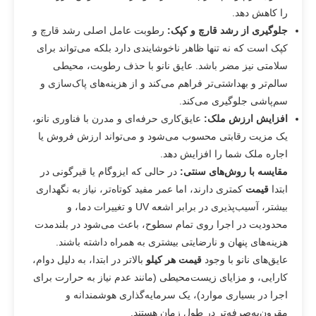
را کاهش دهد.
جلوگیری از رشد قارچ و کپک
:
رطوبت عامل اصلی رشد قارچ و
کپک است که نه تنها ظاهر ناخوشایندی دارد بلکه می‌تواند برای
سلامتی نیز مضر باشد. عایق نانو با حذف رطوبت، محیطی
سالم‌تر و بهداشتی‌تر فراهم می‌کند و از هزینه‌های پاک‌سازی و
سم‌پاشی جلوگیری می‌کند.
افزایش ارزش ملک
:
عایق‌کاری حرفه‌ای و مدرن با فناوری نانو،
یک مزیت رقابتی محسوب می‌شود و می‌تواند ارزش فروش یا
اجاره ملک شما را افزایش دهد.
مقایسه با روش‌های سنتی
:
در حالی که ایزوگام یا قیرگونی در
ابتدا
قیمت
کمتری دارند، اما عمر مفید کوتاه‌تر، نیاز به نگهداری
بیشتر، آسیب‌پذیری در برابر اشعه UV و تغییرات دما، و
محدودیت در اجرا روی تمام سطوح، باعث می‌شود در بلندمدت
هزینه‌های پنهان و نارضایتی بیشتری به همراه داشته باشند.
عایق‌های نانو با وجود
قیمت هر کیلو
بالاتر در ابتدا، به دلیل دوام،
کارایی، و مزایای زیست‌محیطی (مانند عدم نیاز به حرارت برای
اجرا در بسیاری موارد)، یک سرمایه‌گذاری هوشمندانه و
مقرون‌به‌صرفه‌تر در طول زمان هستند.