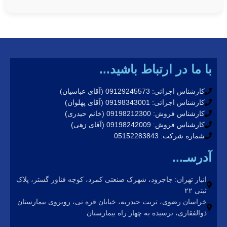
با ما در ارتباط باشید...
کارشناس اجرائی: 09129245573 (آقای عباسیان)
کارشناس اجرائی: 09198343001 (آقای پهلوان)
کارشناس فروش: 09198212300 (خانم حیدری)
کارشناس فروش: 09198242009 (آقای زهی)
شماره شرکت: 05152283843
آدرسـ...
انبار تهران: جاجرود، شهرک صنعتی کمرد، کوچه فناور گستر، پلاک
ثبتی ۲۲
خراسان رضوی، تربت حیدریه، خیابان قره نی، روبروی بیمارستان
ذوالفقاری، نرسیده به چهار راه بیمارستان