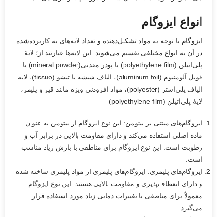
انواع ایزوگام
ایزوگام با توجه به مواد تشکیل‌دهنده و تعداد لایه‌های به ‌کاربرده‌شده
در آن به انواع مختلفی تقسیم می‌شوند. این لایه‌ها عبارتند از؛ لایهٔ
پلی‌اتیلن (polyethylene film) یا پودر معدنی(mineral powder) یا
فویل آلومنیوم (aluminum foil)، الیاف شیشه یا تیشو (tissue)، لایه
الیاف پلی‌استر (polyester)، مواد افزودنی ویژه مانند قیر و پلیمر،
لایهٔ پلی‌اتیلن (polyethylene film)
ایزوگام‌های مبتنی بر بیتومن: این نوع ایزوگام از بیتومن به عنوان
ماده اصلی استفاده می‌کند و دارای مقاومت بالایی در برابر آب و
رطوبت است. این نوع ایزوگام برای مناطقی با بارش زیاد مناسب
است.
ایزوگام‌های پلیمری: ایزوگام‌های پلیمری از مواد پلیمری ساخته شده
و دارای انعطاف‌پذیری و مقاومت بالایی هستند. این نوع ایزوگام
معمولاً برای مناطقی با تغییرات دمایی زیاد مورد استفاده قرار
می‌گیرد.