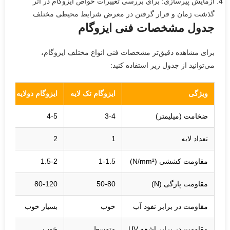
آزمایش پیرسازی: برای بررسی تغییرات خواص ایزوگام در اثر
گذشت زمان و قرار گرفتن در معرض شرایط محیطی مختلف
جدول مشخصات فنی ایزوگام
برای مشاهده دقیق‌تر مشخصات فنی انواع مختلف ایزوگام،
می‌توانید از جدول زیر استفاده کنید:
ویژگی
ایزوگام تک لایه
ایزوگام دولایه
ای
ضخامت (میلیمتر)
3-4
4-5
5
تعداد لایه
1
2
2
مقاومت کششی (N/mm²)
1-1.5
1.5-2
-2
مقاومت پارگی (N)
50-80
80-120
0
مقاومت در برابر نفوذ آب
خوب
بسیار خوب
ب
مقاومت در برابر اشعه UV
متوسط
خوب
ب