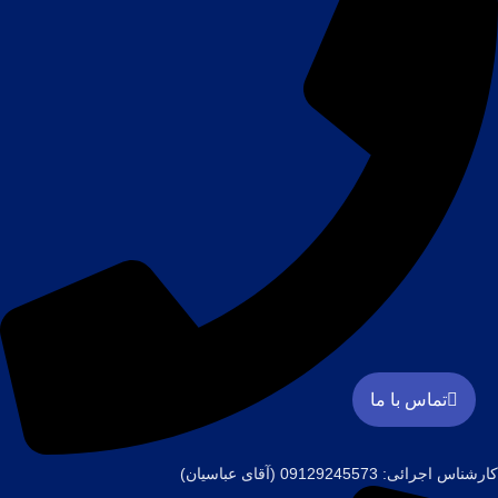
تماس با ما
کارشناس اجرائی: 09129245573 (آقای عباسیان)