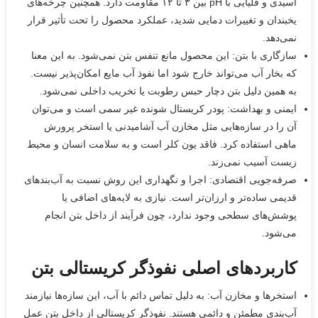
اسیدی و قلیایی با pH بین ۳ تا ۱۲ مقاومت دارد. همچنین چرخه‌های
یخبندان و تغییرات دمایی شدید، عملکرد محصول را تحت تأثیر قرار
نمی‌دهد.
سازگاری با بتن: این محصول مانع تنفس بتن نمی‌شود. به این معنا
که بخار آب می‌تواند خارج شود اما نفوذ آب مایع امکان‌پذیر نیست.
به همین دلیل بتن دچار حبس رطوبت یا تخریب داخلی نمی‌شود.
ایمنی و بهداشت: پودر کریستال شونده غیر سمی است و می‌توان
آن را در سازه‌هایی مثل مخازن آب آشامیدنی یا استخر پرورش
ماهی استفاده کرد. فاقد یون کلر است و به سلامت انسان و محیط
زیست آسیب نمی‌زند.
صرفه‌جویی اقتصادی: اجرا و نگهداری این روش نسبت به آب‌بندهای
قدیمی ساده‌تر و ارزان‌تر است. نیازی به لایه‌های اضافی یا
پوشش‌های سطحی وجود ندارد، چون فرآیند از داخل بتن انجام
می‌شود.
کاربردهای اصلی نفوذگر کریستالی بتن
استخرها و مخازن آب: به دلیل تماس دائم با آب، این سازه‌ها نیازمند
آب‌بندی مطمئن و دائمی هستند. نفوذگر کریستالی از داخل بتن عمل