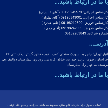
با ما در ارتباط باشید...
کارشناس اجرائی: 09129245573 (آقای عباسیان)
کارشناس اجرائی: 09198343001 (آقای پهلوان)
کارشناس فروش: 09198212300 (خانم حیدری)
کارشناس فروش: 09198242009 (آقای زهی)
شماره شرکت: 05152283843
آدرسـ...
انبار تهران: جاجرود، شهرک صنعتی کمرد، کوچه فناور گستر، پلاک ثبتی ۲۲
خراسان رضوی، تربت حیدریه، خیابان قره نی، روبروی بیمارستان ذوالفقاری،
نرسیده به چهار راه بیمارستان
با ما در ارتباط باشید...
تمامی حقوق برای شرکت نانو سازه محفوظ می‌باشد. طراحی و سئو: علی زهدی